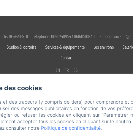
perle, DESHAIES
Téléphone: 0690240954 / 0616051087
aubergekawane@gm
Studios & dortoirs
Services & équipements
Les environs
Galeri
Contact
EN
FR
ES
Créé par Amenitiz
se des cookies
s et des traceurs (y compris de tiers) pour comprendre et 
fuser des messages publicitaires en fonction de vos préfére
régler ou refuser les cookies en cliquant sur "Paramétrer 
lement accepter tous les cookies en cliquant sur le bouton 
ez consulter notre
Politique de confidentialité
.