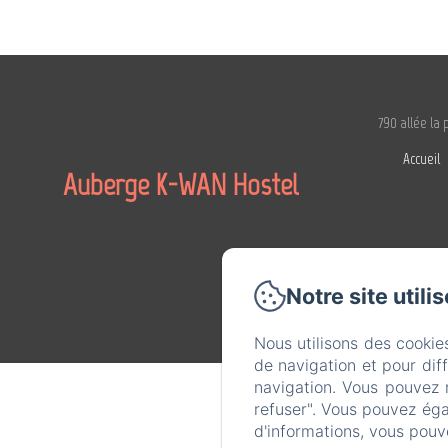
790 allée la 
Accueil
Auberge K-WAN Hostel
Notre site utili
Nous utilisons des cookie
de navigation et pour dif
navigation. Vous pouvez 
refuser". Vous pouvez éga
d'informations, vous pouv