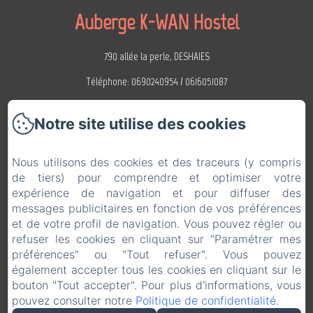
Auberge K-WAN Hostel
790 allée la perle, DESHAIES
Téléphone: 0690240954 / 0616051087
aubergekawane@gmail.com
Notre site utilise des cookies
Accueil
Nous utilisons des cookies et des traceurs (y compris
Studios & dortoirs
de tiers) pour comprendre et optimiser votre
expérience de navigation et pour diffuser des
Services & équipements
messages publicitaires en fonction de vos préférences
Les environs
et de votre profil de navigation. Vous pouvez régler ou
refuser les cookies en cliquant sur "Paramétrer mes
Galerie photos
préférences" ou "Tout refuser". Vous pouvez
Contact
également accepter tous les cookies en cliquant sur le
bouton "Tout accepter". Pour plus d'informations, vous
EN
FR
ES
pouvez consulter notre
Politique de confidentialité
.