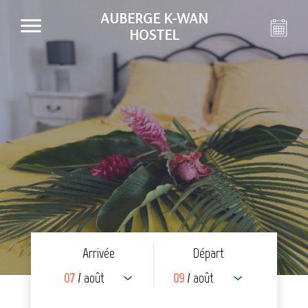
AUBERGE K-WAN
HOSTEL
Arrivée
Départ
07
/ août
09
/ août