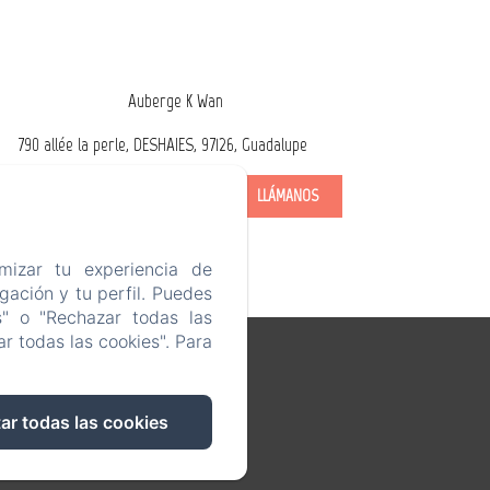
Auberge K Wan
790 allée la perle, DESHAIES, 97126, Guadalupe
OBTENER LAS DIRECCIONES
LLÁMANOS
mizar tu experiencia de
ación y tu perfil. Puedes
s" o "Rechazar todas las
r todas las cookies". Para
il.com
ar todas las cookies
a de fotos