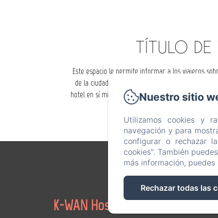
TÍTULO DE
Este espacio le permite informar a los viajeros sob
de la ciudad de su hotel y actividades para hacer
hotel en sí mismo y expresar el servicio y la atenci
Nuestro sitio w
completament
Utilizamos cookies y r
navegación y para mostra
configurar o rechazar l
cookies". También puedes 
más información, puedes 
790 allée la
Rechazar todas las 
Home
K-WAN Hostel