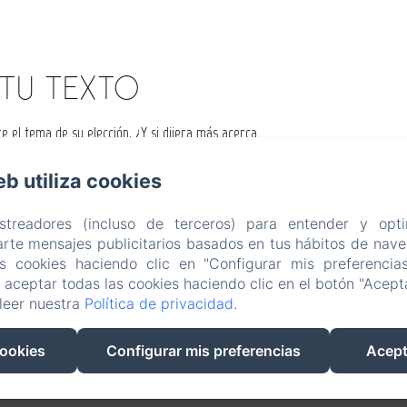
 TU TEXTO
re el tema de su elección. ¿Y si dijera más acerca
? Puede optar por poner un texto que describa el
ón que puede brindar a sus invitados. Este texto es
eb utiliza cookies
e gratuito.
astreadores (incluso de terceros) para entender y opti
rte mensajes publicitarios basados en tus hábitos de naveg
as cookies haciendo clic en "Configurar mis preferencia
aceptar todas las cookies haciendo clic en el botón "Acepta
leer nuestra
Política de privacidad
.
 perle, DESHAIES
Teléfono: 0690240954 / 0616051087
aubergekawane@gma
cookies
Configurar mis preferencias
Acept
Cuartos & Dormitorios
Servicios & equipo
Los alrededores
Galerí
Contactar