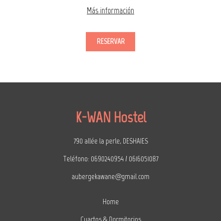
Más información
RESERVAR
K-WAN Hostel
790 allée la perle, DESHAIES
Teléfono: 0690240954 / 0616051087
aubergekawane@gmail.com
Home
Cuartos & Dormitorios