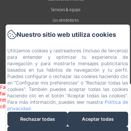
Servicios & equipo
Los alrededores
Galería de fotos
Nuestro sitio web utiliza cookies
Contactar
EN
FR
ES
Utilizamos cookies y rastreadores (incluso de terceros)
para entender y optimizar tu experiencia de
navegación y para mostrarte mensajes publicitarios
Desarrollado con Amenitiz
basados en tus hábitos de navegación y tu perfil.
Puedes configurar o rechazar las cookies haciendo clic
en "Configurar mis preferencias" o "Rechazar todas las
Failed to load BookingEngine/index: Loading chunk 1322
cookies". También puedes aceptar todas las cookies
failed. (missing:
haciendo clic en el botón "Aceptar todas las cookies".
https://d1cmur5l0xva3h.cloudfront.net/packs/1322-
Para más información, puedes leer nuestra
Política de
c6e932f9d3d27b65-1bf7c4dc6a241241.js)
privacidad
.
Rechazar todas
Aceptar todas